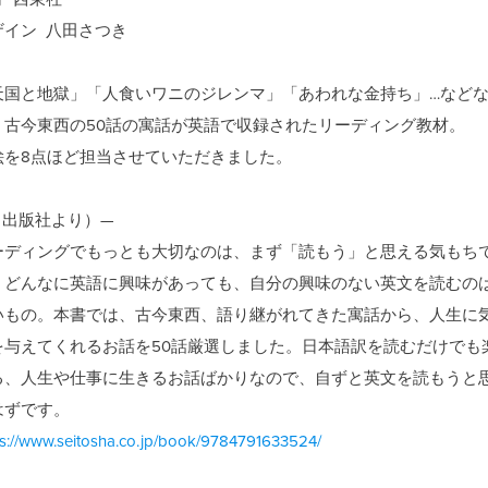
ザイン 八田さつき
天国と地獄」「人食いワニのジレンマ」「あわれな金持ち」…など
、古今東西の50話の寓話が英語で収録されたリーディング教材。
絵を8点ほど担当させていただきました。
（出版社より）—
ーディングでもっとも大切なのは、まず「読もう」と思える気もち
。どんなに英語に興味があっても、自分の興味のない英文を読むの
いもの。本書では、古今東西、語り継がれてきた寓話から、人生に
を与えてくれるお話を50話厳選しました。日本語訳を読むだけでも
る、人生や仕事に生きるお話ばかりなので、自ずと英文を読もうと
はずです。
ps://www.seitosha.co.jp/book/9784791633524/