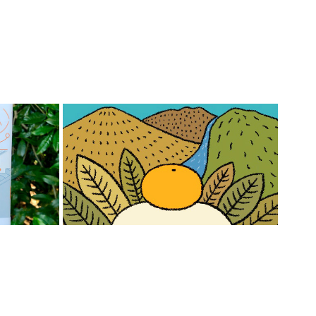
・リッ
ロンリ
2025元旦アニメーション
T 