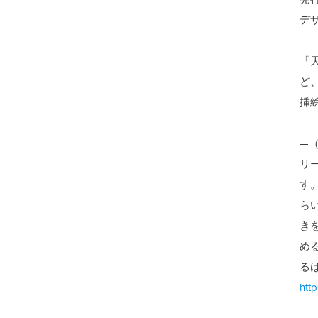
デ
「
ど
挿
—
リ
す
ら
き
め
る
htt