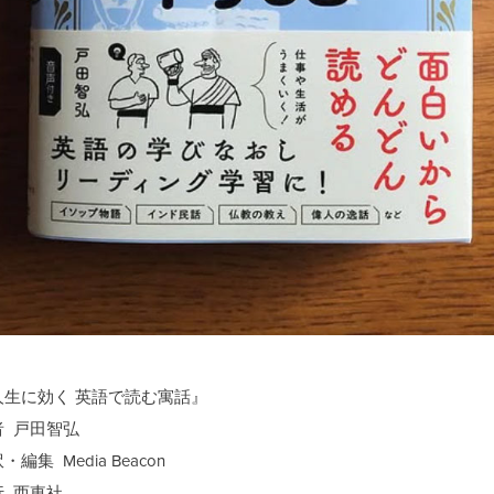
人生に効く 英語で読む寓話』
者 戸田智弘
・編集 Media Beacon
行 西東社