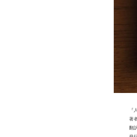
『
著
翻訳
発