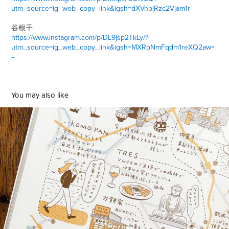
utm_source=ig_web_copy_link&igsh=dXVnbjRzc2Vjam1r
谷根千
https://www.instagram.com/p/DL9jsp2TkLy/?
utm_source=ig_web_copy_link&igsh=MXRpNmFqdm1reXQ2aw=
=
You may also like
『オズマガジン』世界遺産特集  扉 & イラストマップ