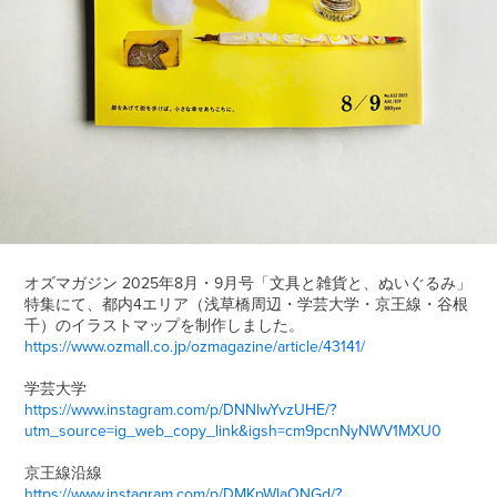
オズマガジン 2025年8月・9月号
「
文具と雑貨と、ぬいぐるみ
」
特集にて、都内4エリア（浅草橋周辺・学芸大学・京王線・谷根
千）のイラストマップを制作しました。
https://www.ozmall.co.jp/ozmagazine/article/43141/
学芸大学
https://www.instagram.com/p/DNNlwYvzUHE/?
utm_source=ig_web_copy_link&igsh=cm9pcnNyNWV1MXU0
京王線沿線
https://www.instagram.com/p/DMKpWlaONGd/?